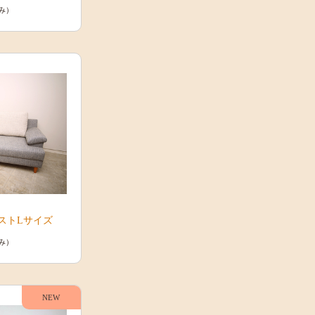
み）
ストLサイズ
み）