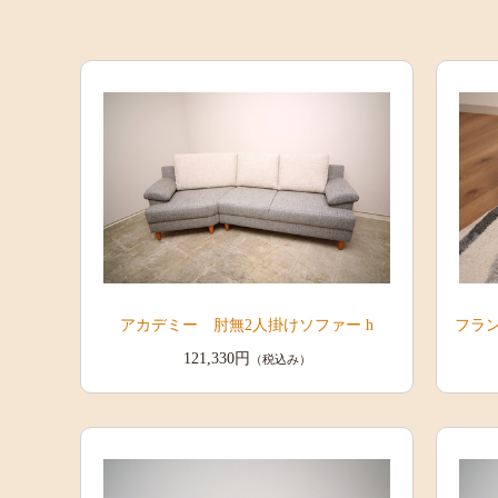
アカデミー 肘無2人掛けソファー h
フラ
121,330円
（税込み）