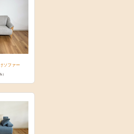
けソファー
み）