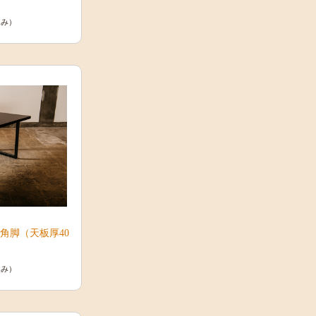
込み）
0角脚（天板厚40
込み）