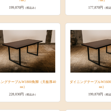
7㎜）
7㎜）
199,870円
177,870円
（税込み）
（税
ングテーブルW1800角脚（天板厚40
ダイニングテーブルW160
㎜）
㎜）
228,030円
199,870円
（税込み）
（税