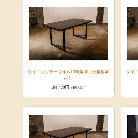
ダイニングテーブルW1350角脚（天板厚40
ダイニ
㎜）
184,470円
（税込み）