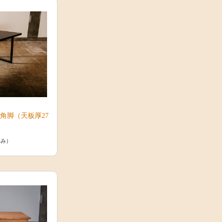
0角脚（天板厚27
込み）