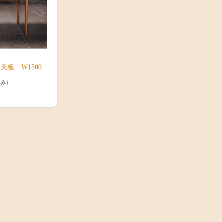
板 W1500
込み）