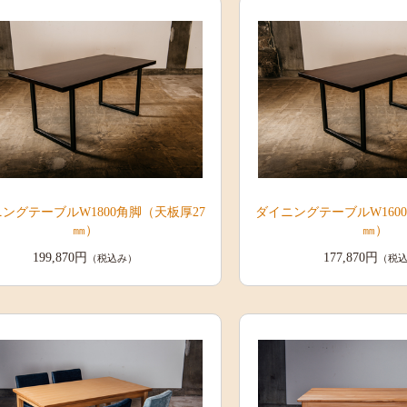
ングテーブルW1800角脚（天板厚27
ダイニングテーブルW160
㎜）
㎜）
199,870円
177,870円
（税込み）
（税