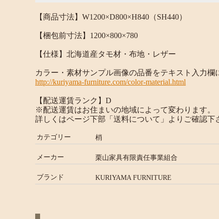
【商品寸法】W1200×D800×H840（SH440）
【梱包前寸法】1200×800×780
【仕様】北海道産タモ材・布地・レザー
カラー・素材サンプル画像の品番をテキスト入力欄
http://kuriyama-furniture.com/color-material.html
【配送運賃ランク】D
※配送運賃はお住まいの地域によって変わります。
詳しくはページ下部「送料について」よりご確認下
カテゴリー
梢
メーカー
栗山家具有限責任事業組合
ブランド
KURIYAMA FURNITURE