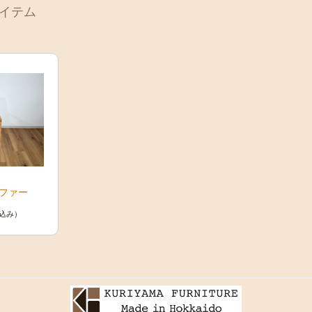
イテム
ソファー
込み）